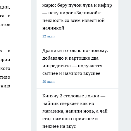
жарю: беру пучок лука и кефир
ции,
— пеку пирог «Заливной»:
са в
нежность со всем известной
катов
начинкой
22 июля
Драники готовлю по-новому:
ых в
добавляю к картошке два
ории
ингредиента — получается
кого
сытнее и намного вкуснее
тило
20 июля
ению
Кипячу 2 столовые ложки —
чайник сверкает как из
магазина, накипи ноль, а чай
стал намного приятнее и
нежнее на вкус