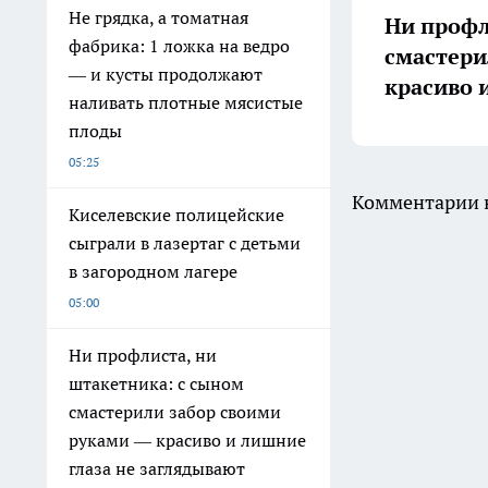
Не грядка, а томатная
Ни профл
фабрика: 1 ложка на ведро
смастери
— и кусты продолжают
красиво 
наливать плотные мясистые
плоды
05:25
Комментарии н
Киселевские полицейские
сыграли в лазертаг с детьми
в загородном лагере
05:00
Ни профлиста, ни
штакетника: с сыном
смастерили забор своими
руками — красиво и лишние
глаза не заглядывают