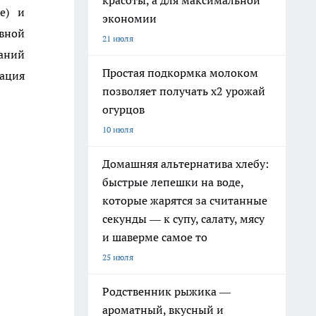
красоты, а для максимальной
е) и
экономии
вной
21 июля
аний
Простая подкормка молоком
ация
позволяет получать х2 урожай
огурцов
10 июля
Домашняя альтернатива хлебу:
быстрые лепешки на воде,
которые жарятся за считанные
секунды — к супу, салату, мясу
и шаверме самое то
25 июля
Родственник рыжика —
ароматный, вкусный и