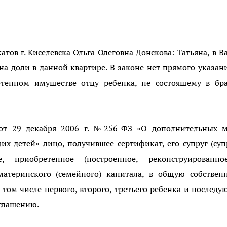
атов г. Киселевска Ольга Олеговна Донскова: Татьяна, в 
 на доли в данной квартире. В законе нет прямого указан
етенном имуществе отцу ребенка, не состоящему в бра
а от 29 декабря 2006 г. №256-ФЗ «О дополнительных м
х детей» лицо, получившее сертификат, его супруг (суп
 приобретенное (построенное, реконструированно
 материнского (семейного) капитала, в общую собствен
(в том числе первого, второго, третьего ребенка и послед
оглашению.