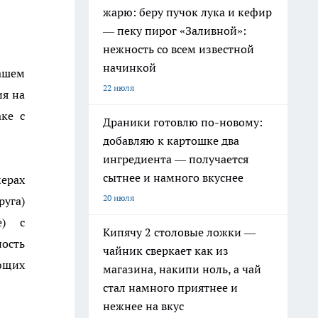
жарю: беру пучок лука и кефир
— пеку пирог «Заливной»:
нежность со всем известной
начинкой
Вашем
22 июля
ия на
ке с
Драники готовлю по-новому:
добавляю к картошке два
ингредиента — получается
сытнее и намного вкуснее
ерах
20 июля
руга)
е) с
Кипячу 2 столовые ложки —
ность
чайник сверкает как из
ующих
магазина, накипи ноль, а чай
стал намного приятнее и
нежнее на вкус