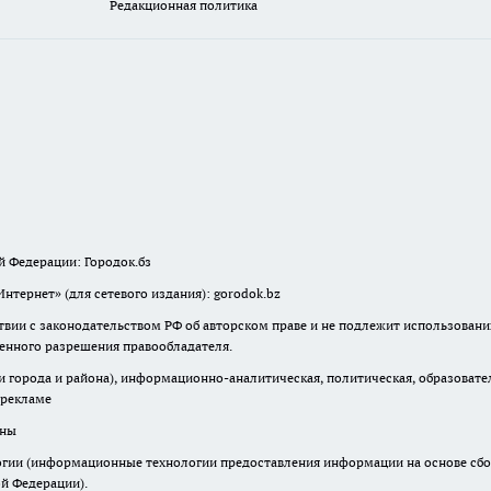
Редакционная политика
й Федерации: Городок.бз
тернет» (для сетевого издания): gorodok.bz
твии с законодательством РФ об авторском праве и не подлежит использовани
менного разрешения правообладателя.
города и района), информационно-аналитическая, политическая, образователь
 рекламе
аны
ии (информационные технологии предоставления информации на основе сбора
ой Федерации).