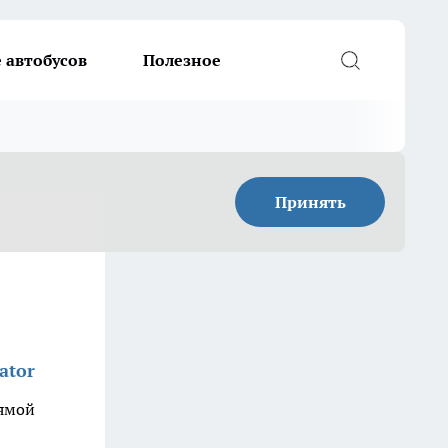
 автобусов
Полезное
Принять
ator
рямой