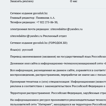
Заказать рекламу
О нас
Сетевое издание
gorodok
.bz
Главный редактор: Панюкова А.А.
Телефон редакции: +7 922 275-86-30,
электронная почта редакции:
sitesredaktor@yandex.ru
sitesredaktor@yandex.ru
Рекламный отдел
Сетевое издание gorodok.bz (ГОРОДОК.БЗ)
Язык(и): русский
Перевод наименования (названия) на государственный язык Российско
Доменное имя сайта в информационно-телекоммуникационной сети «Ин
Вся информация, размещенная на данном сайте, охраняется в соответс
воспроизведению, распространению, переработке не иначе как с пись
Примерная тематика и (или) специализация: Информационная (новости 
реклама в соответствии с законодательством Российской Федерации о
Территория распространения: Российская Федерация, зарубежные стр
На информационном ресурсе применяются рекомендательные технолог
пользователей сети "Интернет", находящихся на территории Российск