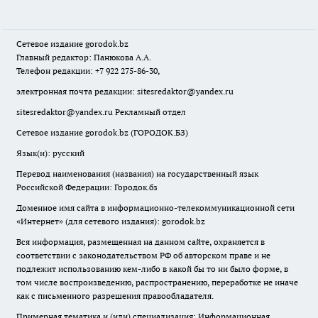
Сетевое издание
gorodok
.bz
Главный редактор: Панюкова А.А.
Телефон редакции: +7 922 275-86-30,
электронная почта редакции:
sitesredaktor@yandex.ru
sitesredaktor@yandex.ru
Рекламный отдел
Сетевое издание gorodok.bz (ГОРОДОК.БЗ)
Язык(и): русский
Перевод наименования (названия) на государственный язык
Российской Федерации: Городок.бз
Доменное имя сайта в информационно-телекоммуникационной сети
«Интернет» (для сетевого издания): gorodok.bz
Вся информация, размещенная на данном сайте, охраняется в
соответствии с законодательством РФ об авторском праве и не
подлежит использованию кем-либо в какой бы то ни было форме, в
том числе воспроизведению, распространению, переработке не иначе
как с письменного разрешения правообладателя.
Примерная тематика и (или) специализация: Информационная