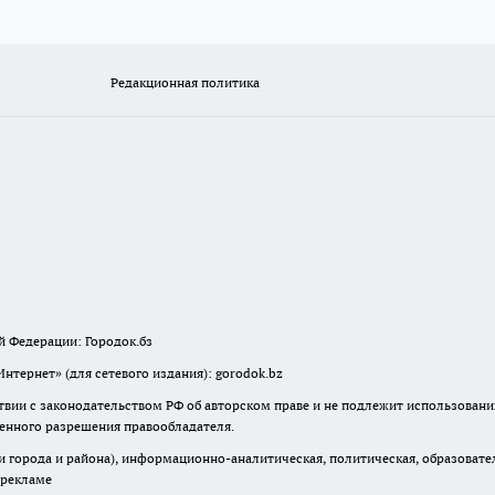
Редакционная политика
й Федерации: Городок.бз
тернет» (для сетевого издания): gorodok.bz
твии с законодательством РФ об авторском праве и не подлежит использовани
менного разрешения правообладателя.
города и района), информационно-аналитическая, политическая, образователь
 рекламе