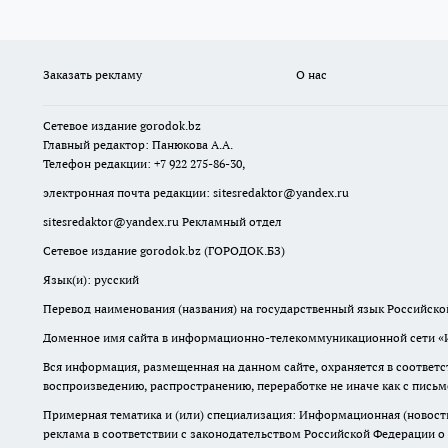
Заказать рекламу
О нас
Сетевое издание
gorodok
.bz
Главный редактор: Панюкова А.А.
Телефон редакции: +7 922 275-86-30,
электронная почта редакции:
sitesredaktor@yandex.ru
sitesredaktor@yandex.ru
Рекламный отдел
Сетевое издание gorodok.bz (ГОРОДОК.БЗ)
Язык(и): русский
Перевод наименования (названия) на государственный язык Российско
Доменное имя сайта в информационно-телекоммуникационной сети «Ин
Вся информация, размещенная на данном сайте, охраняется в соответс
воспроизведению, распространению, переработке не иначе как с пись
Примерная тематика и (или) специализация: Информационная (новости 
реклама в соответствии с законодательством Российской Федерации о