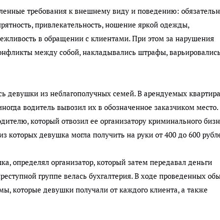
ленные требования к внешнему виду и поведению: обязатель
рятность, привлекательность, ношение яркой одежды,
ежливость в обращении с клиентами. При этом за нарушения
 конфликты между собой, накладывались штрафы, варьировалис
сь девушки из неблагополучных семей. В арендуемых квартир
ногда водитель вывозил их в обозначенное заказчиком место.
ителю, который отвозил ее организатору криминального бизн
 из которых девушка могла получить на руки от 400 до 600 рубл
ка, определял организатор, который затем передавал деньги
преступной группе велась бухгалтерия. В ходе проведенных об
мы, которые девушки получали от каждого клиента, а также