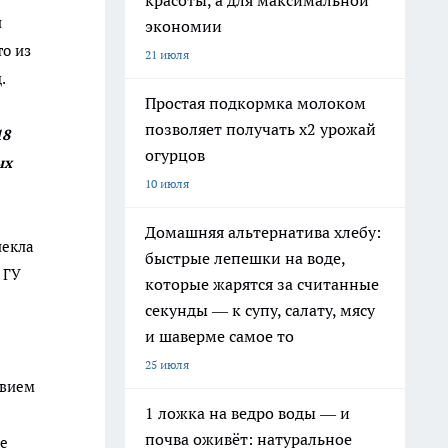
красоты, а для максимальной
и
экономии
о из
21 июля
.
Простая подкормка молоком
позволяет получать х2 урожай
18
огурцов
ых
10 июля
Домашняя альтернатива хлебу:
лекла
быстрые лепешки на воде,
 ГУ
которые жарятся за считанные
секунды — к супу, салату, мясу
и шаверме самое то
25 июля
твием
1 ложка на ведро воды — и
почва оживёт: натуральное
ые