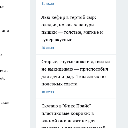
11 июля
ное
Лью кефир в тертый сыр:
оладьи, но как хачапури-
ь они
пышки — толстые, мягкие и
супер вкусные
20 июля
ах
Старые, гнутые ложки да вилки
не выкидываю — приспособил
еса.
для дачи и рад: 4 классных но
ей.
полезных совета
18 июля
ысков
Скупаю в "Фикс Прайс"
пластиковые коврики: в
ванной они лежат не для