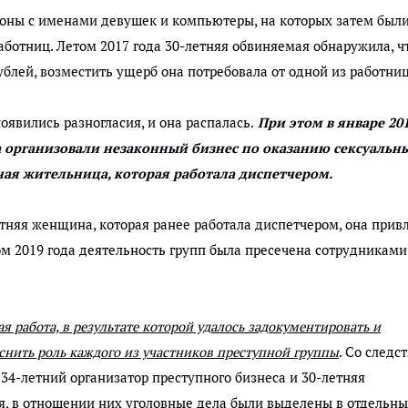
оны с именами девушек и компьютеры, на которых затем был
отниц. Летом 2017 года 30-летняя обвиняемая обнаружила, чт
ублей, возместить ущерб она потребовала от одной из работниц
оявились разногласия, и она распалась.
При этом в январе 20
ва организовали незаконный бизнес по оказанию сексуальн
тная жительница, которая работала диспетчером.
тняя женщина, которая ранее работала диспетчером, она прив
м 2019 года деятельность групп была пресечена сотрудниками
 работа, в результате которой удалось задокументировать и
снить роль каждого из участников преступной группы
. Со следс
34-летний организатор преступного бизнеса и 30-летняя
, в отношении них уголовные дела были выделены в отдельн