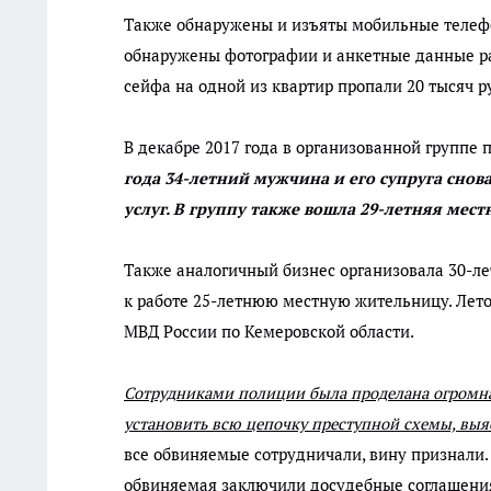
Также обнаружены и изъяты мобильные телеф
обнаружены фотографии и анкетные данные раб
сейфа на одной из квартир пропали 20 тысяч р
В декабре 2017 года в организованной группе п
года 34-летний мужчина и его супруга сно
услуг. В группу также вошла 29-летняя мес
Также аналогичный бизнес организовала 30-ле
к работе 25-летнюю местную жительницу. Лето
МВД России по Кемеровской области.
Сотрудниками полиции была проделана огромная
установить всю цепочку преступной схемы, выя
все обвиняемые сотрудничали, вину признали. 
обвиняемая заключили досудебные соглашения