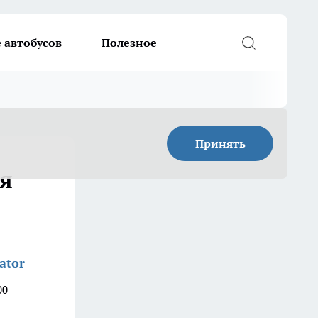
 автобусов
Полезное
Принять
ия
ator
00