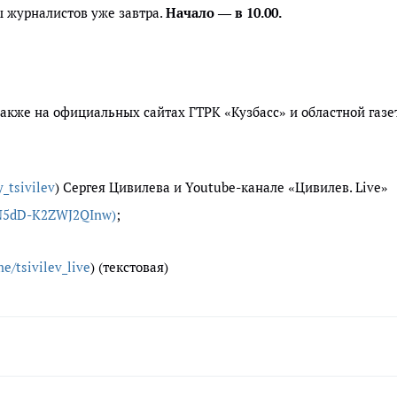
ы журналистов уже завтра.
Начало — в 10.00.
а также на официальных сайтах ГТРК «Кузбасс» и областной газ
_tsivilev
) Сергея Цивилева и Youtube-канале «Цивилев. Live»
yN5dD-K2ZWJ2QInw)
;
me/tsivilev_live
) (текстовая)