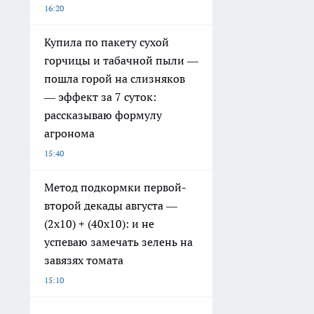
16:20
Купила по пакету сухой
горчицы и табачной пыли —
пошла горой на слизняков
— эффект за 7 суток:
рассказываю формулу
агронома
15:40
Метод подкормки первой-
второй декады августа —
(2х10) + (40х10): и не
успеваю замечать зелень на
завязях томата
15:10