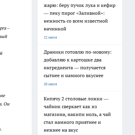
жарю: беру пучок лука и кефир
— пеку пирог «Заливной»:
нежность со всем известной
рга –
начинкой
ный
22 июля
Драники готовлю по-новому:
й
добавляю к картошке два
ингредиента — получается
сытнее и намного вкуснее
20 июля
оне
Кипячу 2 столовые ложки —
а. Он
чайник сверкает как из
магазина, накипи ноль, а чай
стал намного приятнее и
.
нежнее на вкус