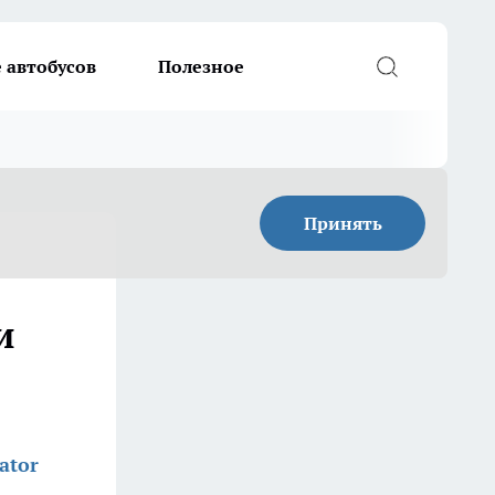
 автобусов
Полезное
Принять
и
ator