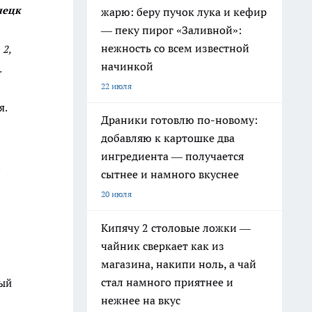
нецк
жарю: беру пучок лука и кефир
— пеку пирог «Заливной»:
нежность со всем известной
 2,
начинкой
.
22 июля
я.
Драники готовлю по-новому:
добавляю к картошке два
ингредиента — получается
а
сытнее и намного вкуснее
20 июля
Кипячу 2 столовые ложки —
чайник сверкает как из
магазина, накипи ноль, а чай
стал намного приятнее и
ный
нежнее на вкус