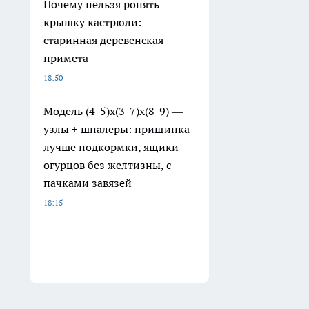
Почему нельзя ронять
крышку кастрюли:
старинная деревенская
примета
18:50
Модель (4-5)х(3-7)х(8-9) —
узлы + шпалеры: прищипка
лучше подкормки, ящики
огурцов без желтизны, с
пачками завязей
18:15