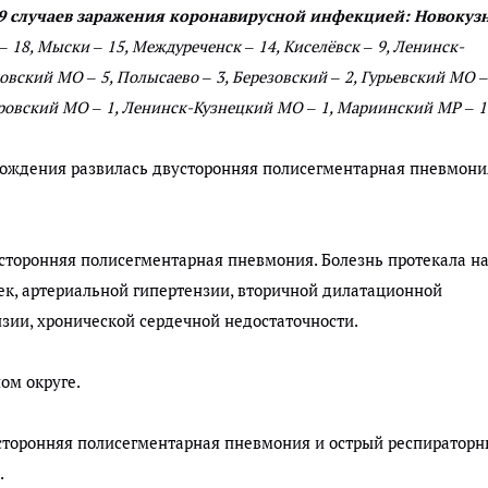
79 случаев заражения коронавирусной инфекцией: Новокуз
 – 18, Мыски – 15, Междуреченск – 14, Киселёвск – 9, Ленинск-
ский МО – 5, Полысаево – 3, Березовский – 2, Гурьевский МО –
еровский МО – 1, Ленинск-Кузнецкий МО – 1, Мариинский МР – 1
рождения развилась двусторонняя полисегментарная пневмони
сторонняя полисегментарная пневмония. Болезнь протекала н
ек, артериальной гипертензии, вторичной дилатационной
зии, хронической сердечной недостаточности.
ом округе.
сторонняя полисегментарная пневмония и острый респиратор
.