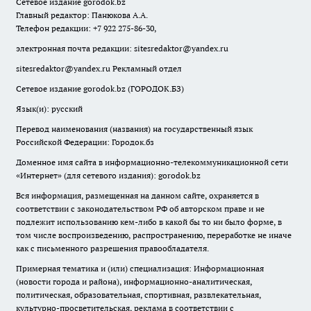
Сетевое издание
gorodok
.bz
Главный редактор: Панюкова А.А.
Телефон редакции: +7 922 275-86-30,
электронная почта редакции:
sitesredaktor@yandex.ru
sitesredaktor@yandex.ru
Рекламный отдел
Сетевое издание gorodok.bz (ГОРОДОК.БЗ)
Язык(и): русский
Перевод наименования (названия) на государственный язык
Российской Федерации: Городок.бз
Доменное имя сайта в информационно-телекоммуникационной сети
«Интернет» (для сетевого издания): gorodok.bz
Вся информация, размещенная на данном сайте, охраняется в
соответствии с законодательством РФ об авторском праве и не
подлежит использованию кем-либо в какой бы то ни было форме, в
том числе воспроизведению, распространению, переработке не иначе
как с письменного разрешения правообладателя.
Примерная тематика и (или) специализация: Информационная
(новости города и района), информационно-аналитическая,
политическая, образовательная, спортивная, развлекательная,
культурно-просветительская, реклама в соответствии с