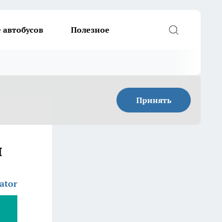
 автобусов
Полезное
Принять
я
ator