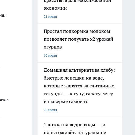
красоты, а для максимальной
экономии
ия.
21 июля
Простая подкормка молоком
позволяет получать х2 урожай
огурцов
10 июля
а
Домашняя альтернатива хлебу:
быстрые лепешки на воде,
которые жарятся за считанные
секунды — к супу, салату, мясу
ске.
и шаверме самое то
25 июля
а
1 ложка на ведро воды — и
почва оживёт: натуральное