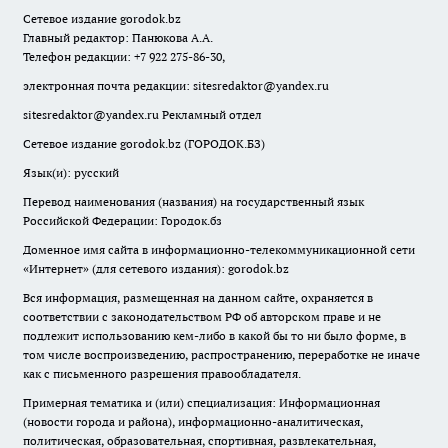
Сетевое издание
gorodok
.bz
Главный редактор: Панюкова А.А.
Телефон редакции: +7 922 275-86-30,
электронная почта редакции:
sitesredaktor@yandex.ru
sitesredaktor@yandex.ru
Рекламный отдел
Сетевое издание gorodok.bz (ГОРОДОК.БЗ)
Язык(и): русский
Перевод наименования (названия) на государственный язык
Российской Федерации: Городок.бз
Доменное имя сайта в информационно-телекоммуникационной сети
«Интернет» (для сетевого издания): gorodok.bz
Вся информация, размещенная на данном сайте, охраняется в
соответствии с законодательством РФ об авторском праве и не
подлежит использованию кем-либо в какой бы то ни было форме, в
том числе воспроизведению, распространению, переработке не иначе
как с письменного разрешения правообладателя.
Примерная тематика и (или) специализация: Информационная
(новости города и района), информационно-аналитическая,
политическая, образовательная, спортивная, развлекательная,