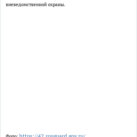
вневедомственной охраны.
https://42.rosguard.gov.ru/
Фото: