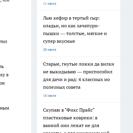
11 июля
Лью кефир в тертый сыр:
оладьи, но как хачапури-
пышки — толстые, мягкие и
супер вкусные
атил
20 июля
Старые, гнутые ложки да вилки
ль
не выкидываю — приспособил
ку в
для дачи и рад: 4 классных но
ном
полезных совета
18 июля
ртным
Скупаю в "Фикс Прайс"
пластиковые коврики: в
ванной они лежат не для