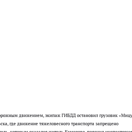
дорожным движением, экипаж ГИБДД остановил грузовик «Миц
ска, где движение тяжеловесного транспорта запрещено
ль, которым оказался житель Кемерово, пояснил инспекторам,