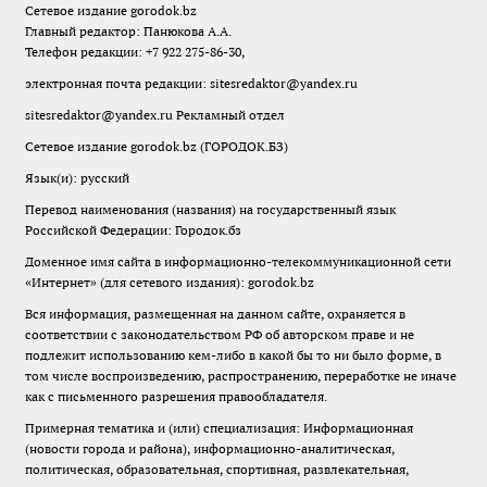
Сетевое издание
gorodok
.bz
Главный редактор: Панюкова А.А.
Телефон редакции: +7 922 275-86-30,
электронная почта редакции:
sitesredaktor@yandex.ru
sitesredaktor@yandex.ru
Рекламный отдел
Сетевое издание gorodok.bz (ГОРОДОК.БЗ)
Язык(и): русский
Перевод наименования (названия) на государственный язык
Российской Федерации: Городок.бз
Доменное имя сайта в информационно-телекоммуникационной сети
«Интернет» (для сетевого издания): gorodok.bz
Вся информация, размещенная на данном сайте, охраняется в
соответствии с законодательством РФ об авторском праве и не
подлежит использованию кем-либо в какой бы то ни было форме, в
том числе воспроизведению, распространению, переработке не иначе
как с письменного разрешения правообладателя.
Примерная тематика и (или) специализация: Информационная
(новости города и района), информационно-аналитическая,
политическая, образовательная, спортивная, развлекательная,