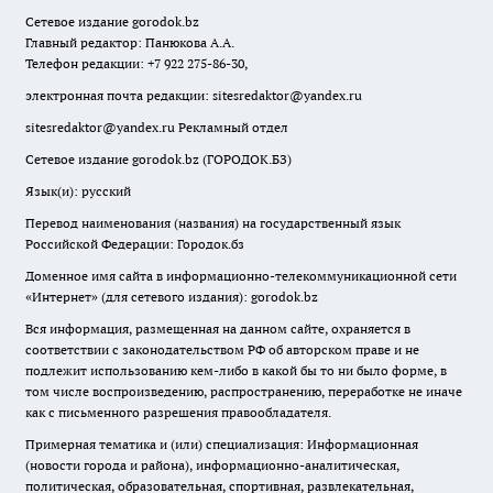
Сетевое издание
gorodok
.bz
Главный редактор: Панюкова А.А.
Телефон редакции: +7 922 275-86-30,
электронная почта редакции:
sitesredaktor@yandex.ru
sitesredaktor@yandex.ru
Рекламный отдел
Сетевое издание gorodok.bz (ГОРОДОК.БЗ)
Язык(и): русский
Перевод наименования (названия) на государственный язык
Российской Федерации: Городок.бз
Доменное имя сайта в информационно-телекоммуникационной сети
«Интернет» (для сетевого издания): gorodok.bz
Вся информация, размещенная на данном сайте, охраняется в
соответствии с законодательством РФ об авторском праве и не
подлежит использованию кем-либо в какой бы то ни было форме, в
том числе воспроизведению, распространению, переработке не иначе
как с письменного разрешения правообладателя.
Примерная тематика и (или) специализация: Информационная
(новости города и района), информационно-аналитическая,
политическая, образовательная, спортивная, развлекательная,