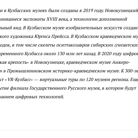
 в Кузбасских музеях были созданы в 2019 году. Новокузнецкий
нившиеся экспонаты XVIII века, а технологии дополненной
ьный вид. В Кузбасском музее изобразительных искусств создан
ого художника Юргиса Прейсса. В Кузбасском краеведческом му
док, в том числе скелеты пситтакозавров сибирских (гигантски
ременного Кузбасса около 130 млн лет назад. В 2020 году цифро
кая крепость» в Новокузнецке, краеведческом музее Анжеро-
 и в Промышленновском историко-краеведческом музее. К 300-л
кт «VR-Кузбасс» — виртуальные туры по 120 музеям региона. Ещ
тие филиала Государственного Русского музея, в котором будут
ванием цифровых технологий.