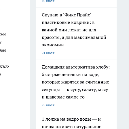
10 июля
Скупаю в "Фикс Прайс"
пластиковые коврики: в
ванной они лежат не для
зее
красоты, а для максимальной
х
экономии
вые
21 июля
етию
Домашняя альтернатива хлебу:
е
быстрые лепешки на воде,
которые жарятся за считанные
секунды — к супу, салату, мясу
и шаверме самое то
25 июля
1 ложка на ведро воды — и
почва оживёт: натуральное