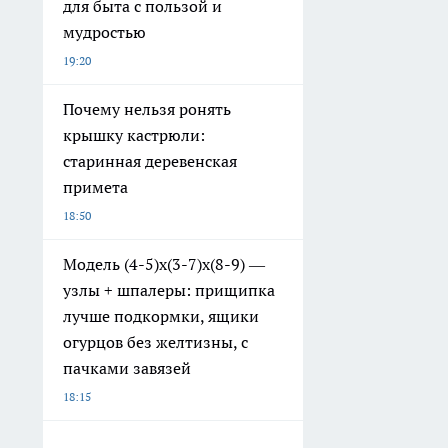
для быта с пользой и
мудростью
19:20
Почему нельзя ронять
крышку кастрюли:
старинная деревенская
примета
18:50
Модель (4-5)х(3-7)х(8-9) —
узлы + шпалеры: прищипка
лучше подкормки, ящики
огурцов без желтизны, с
пачками завязей
18:15