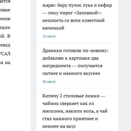
дется
жарю: беру пучок лука и кефир
овые
— пеку пирог «Заливной»:
осов
нежность со всем известной
иции
начинкой
й. В
22 июля
евод
Драники готовлю по-новому:
УСАЛ
добавляю к картошке два
па на
ингредиента — получается
сытнее и намного вкуснее
20 июля
Кипячу 2 столовые ложки —
чайник сверкает как из
магазина, накипи ноль, а чай
стал намного приятнее и
нежнее на вкус