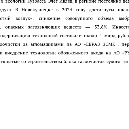
 экологии Кузбасса Олег Ивлев, в регионе постоянно ве
духа. В Новокузнецке в 2024 году достигнуты план
истый воздух»: снижение совокупного объема выбр
%, опасных загрязняющих веществ — 33,8%. Инвест
дернизацию технологий составили около 4 млрд рубле
роочистки за агломашинами на АО «ЕВРАЗ ЗСМК», пер
 и внедрение технологии обожженного анода на АО «Р
ткрытые со строительством блока газоочисток сухого ти