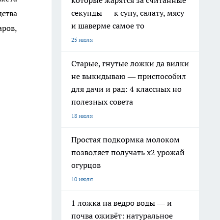
которые жарятся за считанные
секунды — к супу, салату, мясу
дства
и шаверме самое то
ров,
25 июля
Старые, гнутые ложки да вилки
не выкидываю — приспособил
для дачи и рад: 4 классных но
полезных совета
18 июля
Простая подкормка молоком
позволяет получать х2 урожай
огурцов
10 июля
1 ложка на ведро воды — и
почва оживёт: натуральное