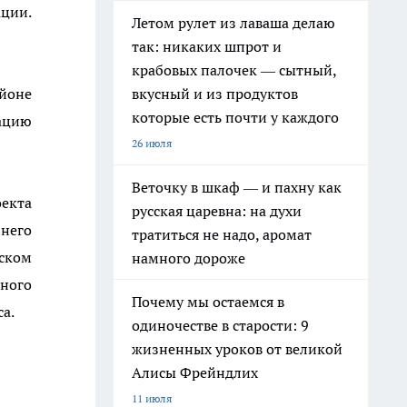
ации.
Летом рулет из лаваша делаю
так: никаких шпрот и
крабовых палочек — сытный,
айоне
вкусный и из продуктов
которые есть почти у каждого
тацию
26 июля
Веточку в шкаф — и пахну как
екта
русская царевна: на духи
 него
тратиться не надо, аромат
ском
намного дороже
ьного
Почему мы остаемся в
а.
одиночестве в старости: 9
жизненных уроков от великой
Алисы Фрейндлих
11 июля