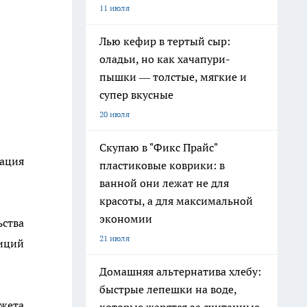
11 июля
Лью кефир в тертый сыр:
оладьи, но как хачапури-
пышки — толстые, мягкие и
супер вкусные
20 июля
Скупаю в "Фикс Прайс"
дация
пластиковые коврики: в
ванной они лежат не для
красоты, а для максимальной
экономии
ьства
21 июля
иций
Домашняя альтернатива хлебу:
быстрые лепешки на воде,
жета