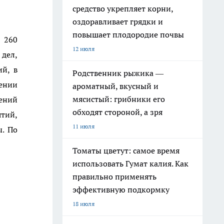
средство укрепляет корни,
оздоравливает грядки и
повышает плодородие почвы
 260
12 июля
дел,
й, в
Родственник рыжика —
ении
ароматный, вкусный и
мясистый: грибники его
ений
обходят стороной, а зря
тий,
11 июля
ы. По
Томаты цветут: самое время
использовать Гумат калия. Как
правильно применять
эффективную подкормку
18 июля