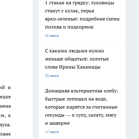
1 стакан на грядку: луковицы
станут с кулак, перья
ярко‑зеленые: подробная схема
полива и подкормок
15 июля
С какими людьми нужно
меньше общаться: золотые
слова Ирины Хакамады
23 июля
ий и
Домашняя альтернатива хлебу:
нецке
быстрые лепешки на воде,
оена
которые жарятся ха считанные
секунды — к супу, салату, мясу
м, к
и шаверме
духа.
17 июля
плане