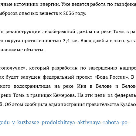
чные источники энергии. Уже ведется работа по газифик
бросов опасных веществ к 2036 году.
тап реконструкции левобережной дамбы на реке Томь в р
о округа протяженностью 2,4 км. Ввод дамбы в эксплуа
 значимые объекты.
гополучие», который разработан по завершению нацпро
дах будет запущен федеральный проект «Вода России». В
ского водохранилища на реке Иня в Белове и Белов
реки Томь в границах Кемерова. На эти цели из федерал
й.
Об этом сообщила администрация правительства Кузбасс
-godu-v-kuzbasse-prodolzhitsya-aktivnaya-rabota-po-