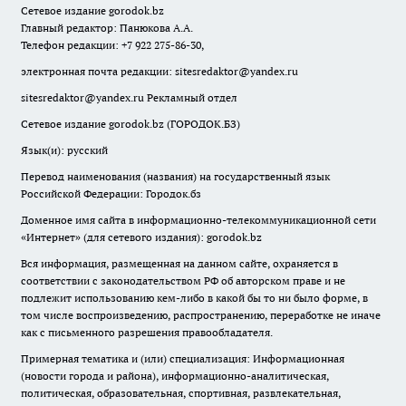
Сетевое издание
gorodok
.bz
Главный редактор: Панюкова А.А.
Телефон редакции: +7 922 275-86-30,
электронная почта редакции:
sitesredaktor@yandex.ru
sitesredaktor@yandex.ru
Рекламный отдел
Сетевое издание gorodok.bz (ГОРОДОК.БЗ)
Язык(и): русский
Перевод наименования (названия) на государственный язык
Российской Федерации: Городок.бз
Доменное имя сайта в информационно-телекоммуникационной сети
«Интернет» (для сетевого издания): gorodok.bz
Вся информация, размещенная на данном сайте, охраняется в
соответствии с законодательством РФ об авторском праве и не
подлежит использованию кем-либо в какой бы то ни было форме, в
том числе воспроизведению, распространению, переработке не иначе
как с письменного разрешения правообладателя.
Примерная тематика и (или) специализация: Информационная
(новости города и района), информационно-аналитическая,
политическая, образовательная, спортивная, развлекательная,