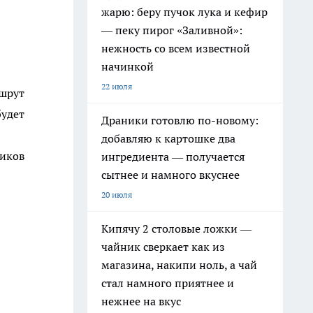
жарю: беру пучок лука и кефир
— пеку пирог «Заливной»:
нежность со всем известной
начинкой
22 июля
шрут
будет
Драники готовлю по-новому:
добавляю к картошке два
иков
ингредиента — получается
сытнее и намного вкуснее
20 июля
Кипячу 2 столовые ложки —
чайник сверкает как из
магазина, накипи ноль, а чай
стал намного приятнее и
нежнее на вкус