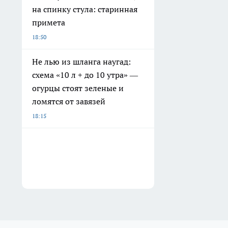
на спинку стула: старинная
примета
18:50
Не лью из шланга наугад:
схема «10 л + до 10 утра» —
огурцы стоят зеленые и
ломятся от завязей
18:15