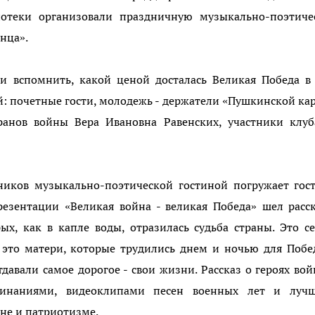
иотеки организовали праздничную музыкально-поэтиче
онца».
 и вспомнить, какой ценой досталась Великая Победа в
: почетные гости, молодежь - держатели «Пушкинской ка
анов войны Вера Ивановна Равенских, участники клуб
ников музыкально-поэтической гостиной погружает гос
резентации «Великая война - великая Победа» шел расс
ых, как в капле воды, отразилась судьба страны. Это с
, это матери, которые трудились днем и ночью для Поб
тдавали самое дорогое - свои жизни. Рассказ о героях во
минаниями, видеоклипами песен военных лет и луч
не и патриотизме.