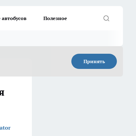
 автобусов
Полезное
Принять
я
ator