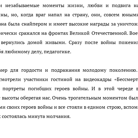
ли незабываемые моменты жизни, любви и подвига н
ы, но, когда враг напал на страну, они, совсем юным
вна была снайпером и имеет высокие награды за уничто
оически сражался на фронтах Великой Отечественной. Во
 вернулись домой живыми. Сразу после войны поженил
бя любимому делу, педагогике.
имер для гордости и подражания молодому поколению.
смотрели участники гостиной на видеокадры «Бессмерт
 портреты погибших героев войны. И в этой череде в
 с высоты оберегая нас. Очень трогательным моментом был
и своих героев войны и все стояли в едином строю, вспо
х состоялась минута молчания.