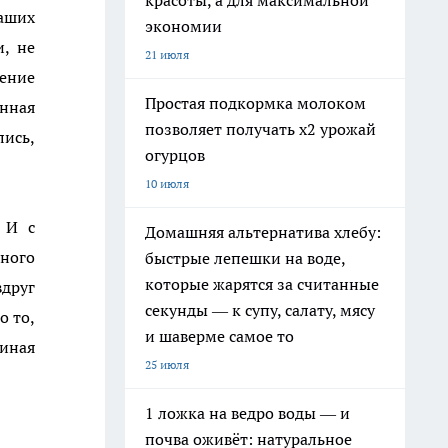
красоты, а для максимальной
аших
экономии
и, не
21 июля
жение
Простая подкормка молоком
енная
позволяет получать х2 урожай
ись,
огурцов
10 июля
 И с
Домашняя альтернатива хлебу:
ного
быстрые лепешки на воде,
которые жарятся за считанные
друг
секунды — к супу, салату, мясу
о то,
и шаверме самое то
миная
25 июля
1 ложка на ведро воды — и
почва оживёт: натуральное