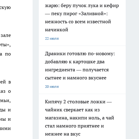
жарю: беру пучок лука и кефир
скую
— пеку пирог «Заливной»:
нежность со всем известной
начинкой
 зале
22 июля
рты»,
Драники готовлю по-новому:
а по
добавляю к картошке два
ингредиента — получается
сытнее и намного вкуснее
тей в
20 июля
каз о
емьи,
Кипячу 2 столовые ложки —
еды и
чайник сверкает как из
магазина, накипи ноль, а чай
йны и
стал намного приятнее и
шими
нежнее на вкус