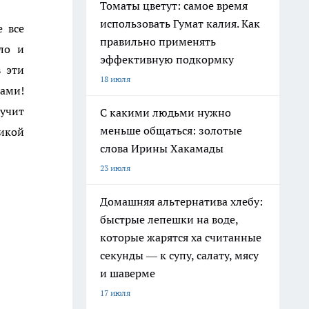
Томаты цветут: самое время
использовать Гумат калия. Как
 все
правильно применять
ло и
эффективную подкормку
в эти
18 июля
нами!
вучит
С какими людьми нужно
меньше общаться: золотые
ликой
слова Ирины Хакамады
23 июля
Домашняя альтернатива хлебу:
быстрые лепешки на воде,
которые жарятся ха считанные
секунды — к супу, салату, мясу
и шаверме
17 июля