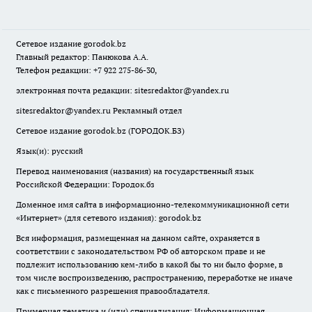
Сетевое издание
gorodok
.bz
Главный редактор: Панюкова А.А.
Телефон редакции: +7 922 275-86-30,
электронная почта редакции:
sitesredaktor@yandex.ru
sitesredaktor@yandex.ru
Рекламный отдел
Сетевое издание gorodok.bz (ГОРОДОК.БЗ)
Язык(и): русский
Перевод наименования (названия) на государственный язык
Российской Федерации: Городок.бз
Доменное имя сайта в информационно-телекоммуникационной сети
«Интернет» (для сетевого издания): gorodok.bz
Вся информация, размещенная на данном сайте, охраняется в
соответствии с законодательством РФ об авторском праве и не
подлежит использованию кем-либо в какой бы то ни было форме, в
том числе воспроизведению, распространению, переработке не иначе
как с письменного разрешения правообладателя.
Примерная тематика и (или) специализация: Информационная