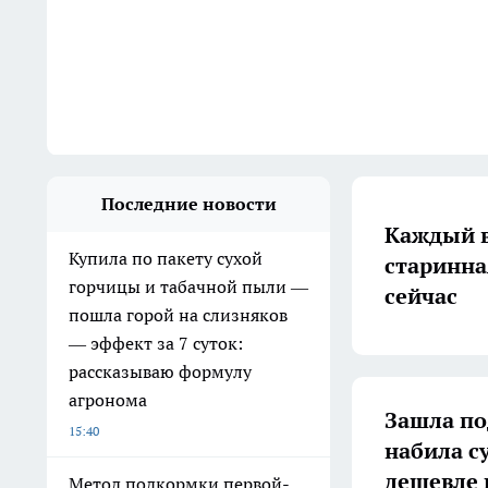
Последние новости
Каждый в
Купила по пакету сухой
старинна
горчицы и табачной пыли —
сейчас
пошла горой на слизняков
— эффект за 7 суток:
рассказываю формулу
агронома
Зашла по
15:40
набила с
дешевле 
Метод подкормки первой-