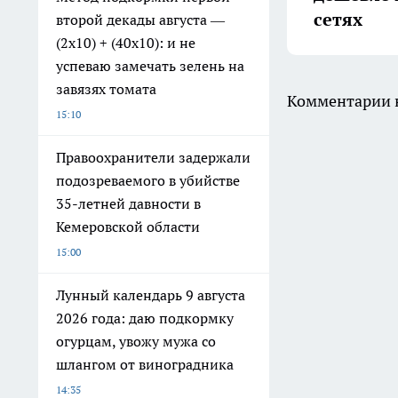
сетях
второй декады августа —
(2х10) + (40х10): и не
успеваю замечать зелень на
завязях томата
Комментарии н
15:10
Правоохранители задержали
подозреваемого в убийстве
35-летней давности в
Кемеровской области
15:00
Лунный календарь 9 августа
2026 года: даю подкормку
огурцам, увожу мужа со
шлангом от виноградника
14:35