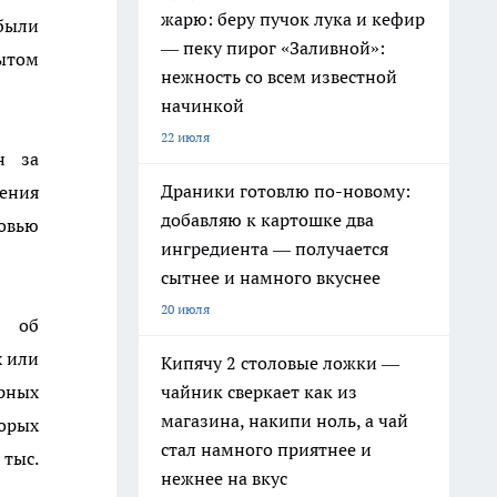
жарю: беру пучок лука и кефир
были
— пеку пирог «Заливной»:
ытом
нежность со всем известной
начинкой
22 июля
н за
Драники готовлю по-новому:
ения
добавляю к картошке два
ровью
ингредиента — получается
сытнее и намного вкуснее
20 июля
а об
х или
Кипячу 2 столовые ложки —
арных
чайник сверкает как из
магазина, накипи ноль, а чай
торых
стал намного приятнее и
тыс.
нежнее на вкус