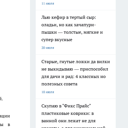
11 июля
Лью кефир в тертый сыр:
оладьи, но как хачапури-
пышки — толстые, мягкие и
супер вкусные
20 июля
Старые, гнутые ложки да вилки
не выкидываю — приспособил
для дачи и рад: 4 классных но
полезных совета
18 июля
й.
Скупаю в "Фикс Прайс"
пластиковые коврики: в
рации
ванной они лежат не для
ты в