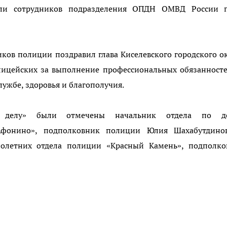
или сотрудников подразделения ОПДН ОМВД России п
ов полиции поздравил глава Киселевского городского о
лицейских за выполнение профессиональных обязанност
лужбе, здоровья и благополучия.
у делу» были отмечены начальник отдела по д
Афонино», подполковник полиции Юлия Шахабутдино
нолетних отдела полиции «Красный Камень», подполко