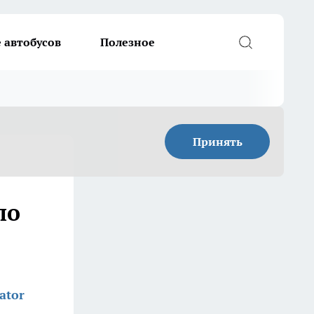
 автобусов
Полезное
Принять
по
ator