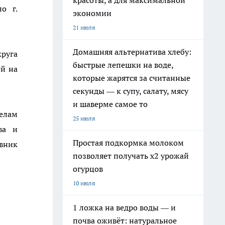
красоты, а для максимальной
о г.
экономии
21 июля
Домашняя альтернатива хлебу:
круга
быстрые лепешки на воде,
ей на
которые жарятся за считанные
секунды — к супу, салату, мясу
и шаверме самое то
елам
25 июля
ва и
Простая подкормка молоком
вник
позволяет получать х2 урожай
огурцов
10 июля
1 ложка на ведро воды — и
почва оживёт: натуральное