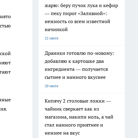
жарю: беру пучок лука и кефир
— пеку пирог «Заливной»:
инято
нежность со всем известной
стью
начинкой
22 июля
Драники готовлю по-новому:
ской
добавляю к картошке два
няют
ингредиента — получается
гают
сытнее и намного вкуснее
20 июля
нные
Кипячу 2 столовые ложки —
ия.
чайник сверкает как из
магазина, накипи ноль, а чай
стал намного приятнее и
нежнее на вкус