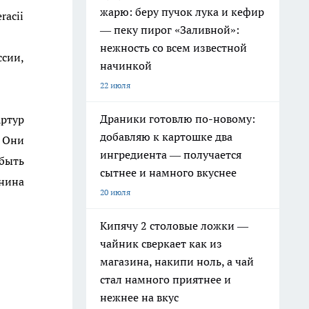
жарю: беру пучок лука и кефир
— пеку пирог «Заливной»:
нежность со всем известной
сии,
начинкой
22 июля
Драники готовлю по-новому:
ртур
добавляю к картошке два
 Они
ингредиента — получается
быть
сытнее и намного вкуснее
анина
20 июля
Кипячу 2 столовые ложки —
чайник сверкает как из
магазина, накипи ноль, а чай
стал намного приятнее и
нежнее на вкус