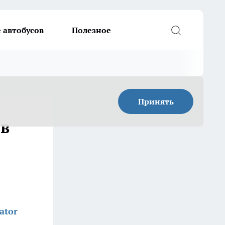
 автобусов
Полезное
Принять
 в
ator