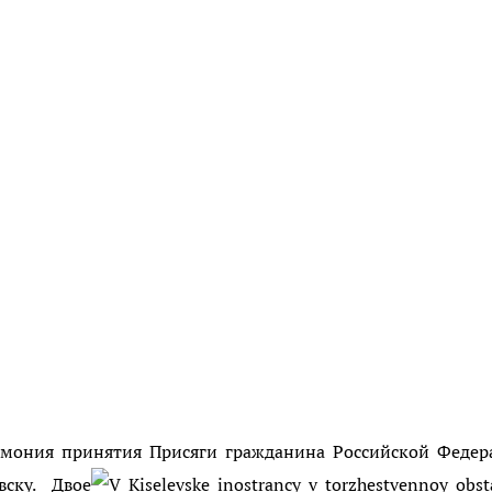
емония принятия Присяги гражданина Российской Федер
ску. Двое