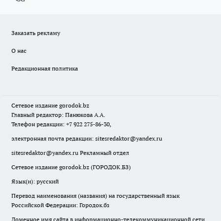
Заказать рекламу
О нас
Редакционная политика
Сетевое издание
gorodok
.bz
Главный редактор: Панюкова А.А.
Телефон редакции: +7 922 275-86-30,
электронная почта редакции:
sitesredaktor@yandex.ru
sitesredaktor@yandex.ru
Рекламный отдел
Сетевое издание gorodok.bz (ГОРОДОК.БЗ)
Язык(и): русский
Перевод наименования (названия) на государственный язык
Российской Федерации: Городок.бз
Доменное имя сайта в информационно-телекоммуникационной сети