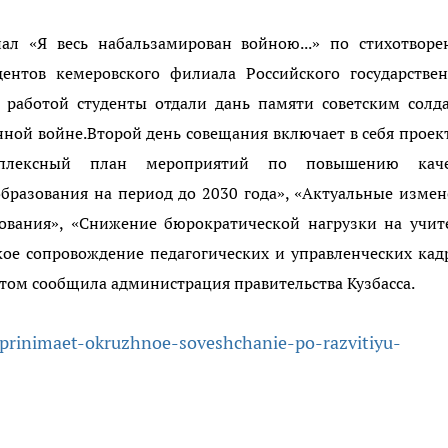
ал «Я весь набальзамирован войною...» по стихотворе
дентов кемеровского филиала Российского государстве
й работой студенты отдали дань памяти советским солд
ной войне.Второй день совещания включает в себя прое
плексный план мероприятий по повышению каче
образования на период до 2030 года», «Актуальные изме
ования», «Снижение бюрократической нагрузки на учит
ое сопровождение педагогических и управленческих кад
том сообщила администрация правительства Кузбасса.
s-prinimaet-okruzhnoe-soveshchanie-po-razvitiyu-