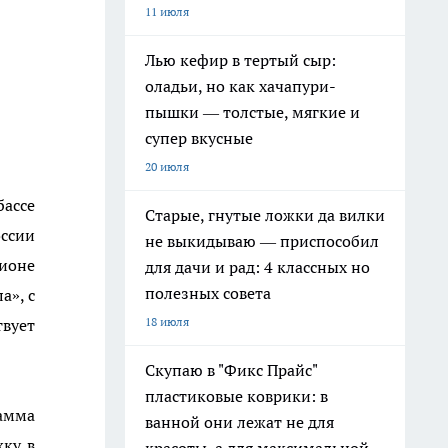
11 июля
Лью кефир в тертый сыр:
оладьи, но как хачапури-
пышки — толстые, мягкие и
супер вкусные
20 июля
бассе
Старые, гнутые ложки да вилки
ссии
не выкидываю — приспособил
гионе
для дачи и рад: 4 классных но
полезных совета
а», с
18 июля
вует
Скупаю в "Фикс Прайс"
пластиковые коврики: в
амма
ванной они лежат не для
жку в