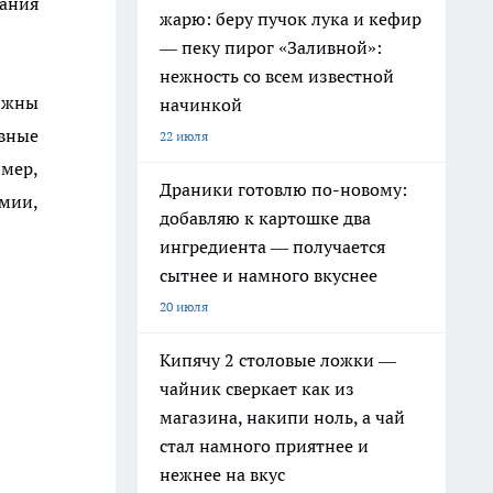
вания
жарю: беру пучок лука и кефир
— пеку пирог «Заливной»:
нежность со всем известной
лжны
начинкой
вные
22 июля
мер,
Драники готовлю по-новому:
имии,
добавляю к картошке два
ингредиента — получается
сытнее и намного вкуснее
20 июля
Кипячу 2 столовые ложки —
чайник сверкает как из
магазина, накипи ноль, а чай
стал намного приятнее и
нежнее на вкус