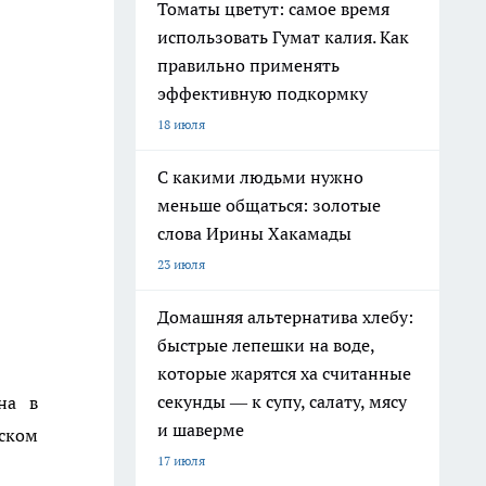
Томаты цветут: самое время
использовать Гумат калия. Как
правильно применять
эффективную подкормку
18 июля
С какими людьми нужно
меньше общаться: золотые
слова Ирины Хакамады
23 июля
Домашняя альтернатива хлебу:
быстрые лепешки на воде,
которые жарятся ха считанные
секунды — к супу, салату, мясу
на в
и шаверме
дском
17 июля