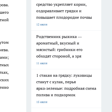
средство укрепляет корни,
ова.
оздоравливает грядки и
шего
повышает плодородие почвы
отной
12 июля
Родственник рыжика —
тутом
ароматный, вкусный и
мясистый: грибники его
ева.
обходят стороной, а зря
ами;
11 июля
тных
ках,
1 стакан на грядку: луковицы
ских
станут с кулак, перья
венно
ярко‑зеленые: подробная схема
полива и подкормок
15 июля