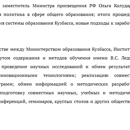
 заместитель Министра просвещения РФ Ольга Колудар
я политика в сфере общего образования; итоги прошед
тия системы образования Кузбасса, новые подходы к зараб
стве между Министерством образования Кузбасса, Инсти
тутом содержания и методов обучения имени В.С. Ледн
 проведение научных исследований и обмен результат
овационными технологиями; реализацию совмес
грамм; обмен информацией о методических разработ
подготовку совместных научных, учебных и методиче
нференций, семинаров, круглых столов и других общест