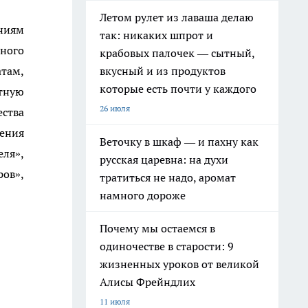
Летом рулет из лаваша делаю
ниям
так: никаких шпрот и
нного
крабовых палочек — сытный,
атам,
вкусный и из продуктов
которые есть почти у каждого
ктную
26 июля
ства
нения
Веточку в шкаф — и пахну как
еля»,
русская царевна: на духи
ров»,
тратиться не надо, аромат
намного дороже
Почему мы остаемся в
одиночестве в старости: 9
жизненных уроков от великой
Алисы Фрейндлих
11 июля