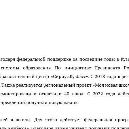
агодаря федеральной поддержке за последние годы в Куз
 системы образования. По инициативе Президента Ро
азовательный центр «Сириус.Кузбасс». С 2018 года в ре
. Также реализуется региональный проект «Моя новая школ
емонтировали и оснастили 40 школ. С 2022 года дейст
учреждений получили новую жизнь.
лей в школы. Для этого действует федеральная прогр
ль Кузбасса». Благодаря этому учителя получают поддер