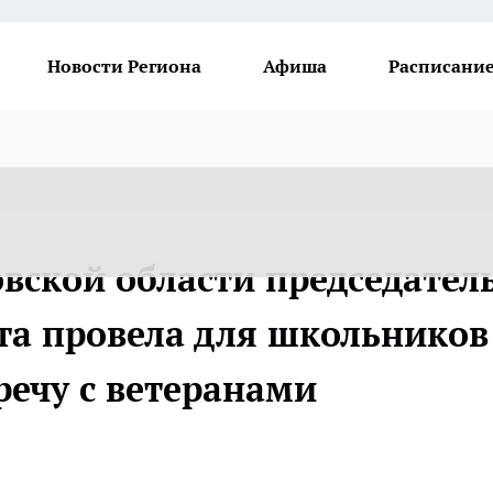
Новости Региона
Афиша
Расписание
вской области председател
та провела для школьников
речу с ветеранами