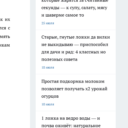
которые жарятся за считанные
секунды — к супу, салату, мясу
и шаверме самое то
ак их
25 июля
лся с
амять
Старые, гнутые ложки да вилки
не выкидываю — приспособил
икам
для дачи и рад: 4 классных но
полезных совета
18 июля
Простая подкормка молоком
позволяет получать х2 урожай
огурцов
10 июля
1 ложка на ведро воды — и
почва оживёт: натуральное