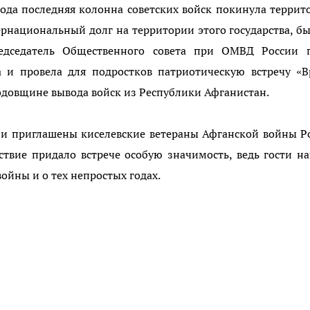
ода последняя колонна советских войск покинула терри
ернациональный долг на территории этого государства, б
редседатель Общественного совета при ОМВД России п
а и провела для подростков патриотическую встречу «
одовщине вывода войск из Республики Афганистан.
ыли приглашены киселевские ветераны Афганской войны 
ствие придало встрече особую значимость, ведь гости н
войны и о тех непростых годах.