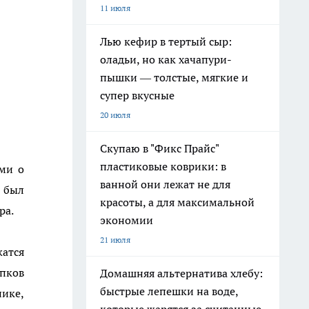
11 июля
Лью кефир в тертый сыр:
оладьи, но как хачапури-
пышки — толстые, мягкие и
супер вкусные
20 июля
Скупаю в "Фикс Прайс"
пластиковые коврики: в
ми о
ванной они лежат не для
к был
красоты, а для максимальной
ра.
экономии
21 июля
жатся
упков
Домашняя альтернатива хлебу:
быстрые лепешки на воде,
ике,