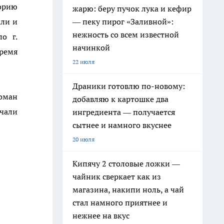
торию
жарю: беру пучок лука и кефир
ыли и
— пеку пирог «Заливной»:
нежность со всем известной
о г.
начинкой
Время
22 июля
Драники готовлю по-новому:
Роман
добавляю к картошке два
ачали
ингредиента — получается
сытнее и намного вкуснее
20 июля
Кипячу 2 столовые ложки —
чайник сверкает как из
магазина, накипи ноль, а чай
стал намного приятнее и
нежнее на вкус