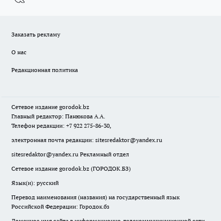
Заказать рекламу
О нас
Редакционная политика
Сетевое издание
gorodok
.bz
Главный редактор: Панюкова А.А.
Телефон редакции: +7 922 275-86-30,
электронная почта редакции:
sitesredaktor@yandex.ru
sitesredaktor@yandex.ru
Рекламный отдел
Сетевое издание gorodok.bz (ГОРОДОК.БЗ)
Язык(и): русский
Перевод наименования (названия) на государственный язык
Российской Федерации: Городок.бз
Доменное имя сайта в информационно-телекоммуникационной сети