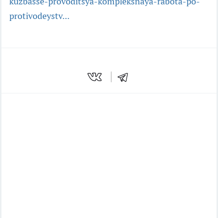
kuzbasse-provoditsya-kompleksnaya-rabota-po-
protivodeystv...