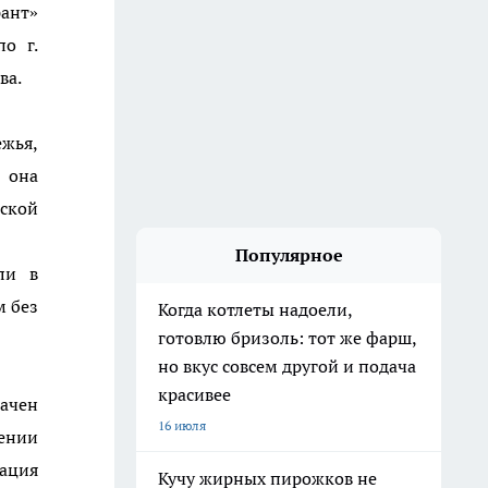
ант»
о г.
ва.
жья,
 она
ской
Популярное
ли в
м без
Когда котлеты надоели,
готовлю бризоль: тот же фарш,
но вкус совсем другой и подача
красивее
ачен
16 июля
ении
ация
Кучу жирных пирожков не