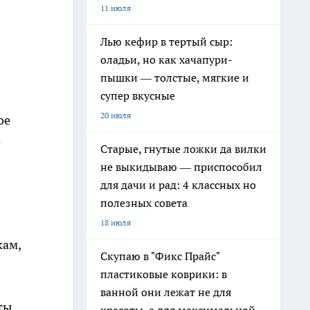
11 июля
Лью кефир в тертый сыр:
оладьи, но как хачапури-
пышки — толстые, мягкие и
супер вкусные
20 июля
ое
о
Старые, гнутые ложки да вилки
не выкидываю — приспособил
для дачи и рад: 4 классных но
полезных совета
18 июля
кам,
Скупаю в "Фикс Прайс"
пластиковые коврики: в
ванной они лежат не для
ты