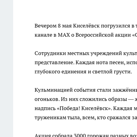
Вечером 8 мая Киселёвск погрузился в 
канале в МАХ о Всероссийской акции «
Сотрудники местных учреждений куль
представление. Каждая нота песен, ис
глубокого единения и светлой грусти.
Кульминацией события стали зажжённые
огоньков. Из них сложились образы — 
надпись «Победа! Киселёвск». Каждая
труженикам тыла, всем, кто сражался з
Акция собрала 3000 горожан разных во