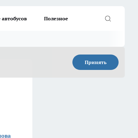
 автобусов
Полезное
Принять
лова