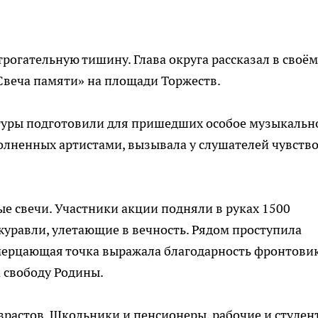
трогательную тишину. Глава округа рассказал в своём
Свеча памяти» на площади Торжеств.
туры подготовили для пришедших особое музыкальн
полненных артистами, вызывала у слушателей чувств
 свечи. Участники акции подняли в руках 1500
журавли, улетающие в вечность. Рядом проступила
 мерцающая точка выражала благодарность фронтови
а свободу Родины.
зрастов. Школьники и пенсионеры, рабочие и студен