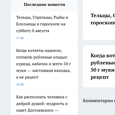
Последние новости
Тельцы, 
Тельцы, Стрельцы, Рыбы и
гороскопе
Близнецы в гороскопе на
субботу 8 августа
17:30
Когда котлеты надоели,
Когда ко
готовлю рубленые оладьи:
рубленые
курица, кабачок и всего 50 г
50 г мук
муки — настоящая находка,
рецепт
а не рецепт
16:50
Как распознать человека с
Комментарии н
доброй душой: мудрость и
совет Достоевского —