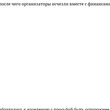
осле чего организаторы исчезли вместе с финансам
обратились к населению с просьбой быть осторожнее