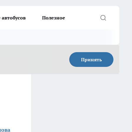
 автобусов
Полезное
Принять
лова