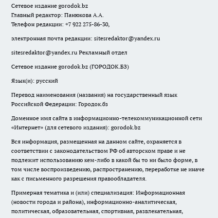
Сетевое издание
gorodok
.bz
Главный редактор: Панюкова А.А.
Телефон редакции: +7 922 275-86-30,
электронная почта редакции:
sitesredaktor@yandex.ru
sitesredaktor@yandex.ru
Рекламный отдел
Сетевое издание gorodok.bz (ГОРОДОК.БЗ)
Язык(и): русский
Перевод наименования (названия) на государственный язык
Российской Федерации: Городок.бз
Доменное имя сайта в информационно-телекоммуникационной сети
«Интернет» (для сетевого издания): gorodok.bz
Вся информация, размещенная на данном сайте, охраняется в
соответствии с законодательством РФ об авторском праве и не
подлежит использованию кем-либо в какой бы то ни было форме, в
том числе воспроизведению, распространению, переработке не иначе
как с письменного разрешения правообладателя.
Примерная тематика и (или) специализация: Информационная
(новости города и района), информационно-аналитическая,
политическая, образовательная, спортивная, развлекательная,