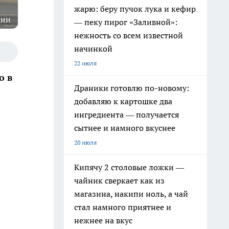
жарю: беру пучок лука и кефир
ции
— пеку пирог «Заливной»:
нежность со всем известной
начинкой
22 июля
о в
Драники готовлю по-новому:
добавляю к картошке два
ингредиента — получается
сытнее и намного вкуснее
20 июля
Кипячу 2 столовые ложки —
чайник сверкает как из
магазина, накипи ноль, а чай
стал намного приятнее и
нежнее на вкус