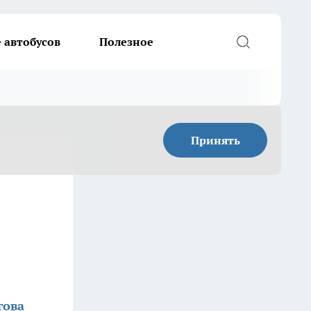
 автобусов
Полезное
Принять
гова