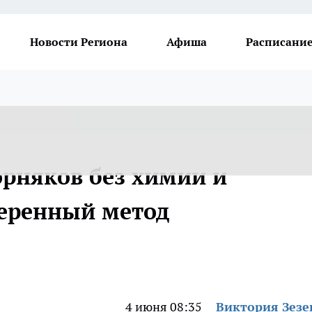
Новости Региона
Афиша
Расписание
орняков без химии и
веренный метод
4 июня 08:35
Виктория Зезе