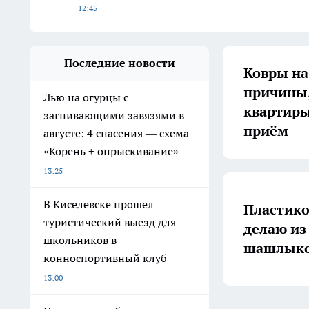
12:45
Последние новости
Ковры на 
причины,
Лью на огурцы с
квартиры
загнивающими завязями в
приём
августе: 4 спасения — схема
«Корень + опрыскивание»
13:25
В Киселевске прошел
Пластико
туристический выезд для
делаю из
школьников в
шашлыко
конноспортивный клуб
13:00