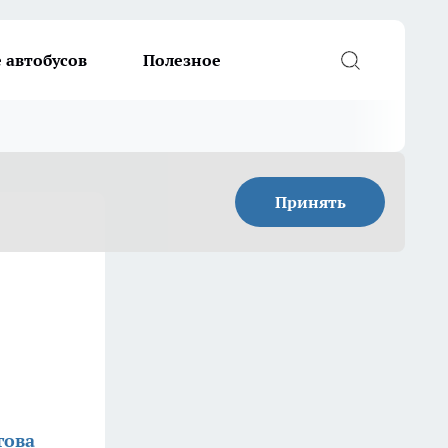
 автобусов
Полезное
Принять
гова