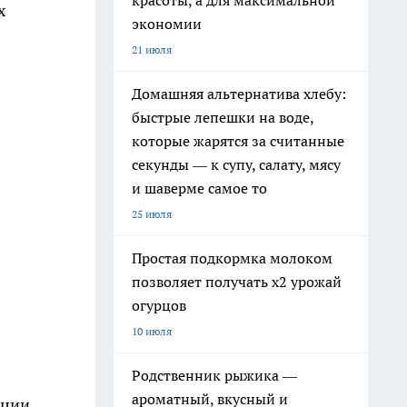
красоты, а для максимальной
х
экономии
21 июля
Домашняя альтернатива хлебу:
быстрые лепешки на воде,
которые жарятся за считанные
секунды — к супу, салату, мясу
и шаверме самое то
25 июля
Простая подкормка молоком
позволяет получать х2 урожай
огурцов
10 июля
Родственник рыжика —
ароматный, вкусный и
кции