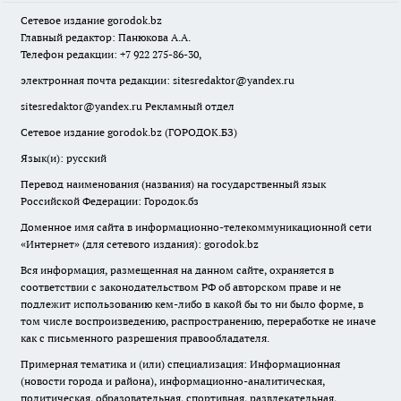
Сетевое издание
gorodok
.bz
Главный редактор: Панюкова А.А.
Телефон редакции: +7 922 275-86-30,
электронная почта редакции:
sitesredaktor@yandex.ru
sitesredaktor@yandex.ru
Рекламный отдел
Сетевое издание gorodok.bz (ГОРОДОК.БЗ)
Язык(и): русский
Перевод наименования (названия) на государственный язык
Российской Федерации: Городок.бз
Доменное имя сайта в информационно-телекоммуникационной сети
«Интернет» (для сетевого издания): gorodok.bz
Вся информация, размещенная на данном сайте, охраняется в
соответствии с законодательством РФ об авторском праве и не
подлежит использованию кем-либо в какой бы то ни было форме, в
том числе воспроизведению, распространению, переработке не иначе
как с письменного разрешения правообладателя.
Примерная тематика и (или) специализация: Информационная
(новости города и района), информационно-аналитическая,
политическая, образовательная, спортивная, развлекательная,