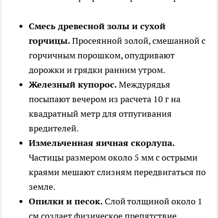
Смесь древесной золы и сухой
горчицы.
Просеянной золой, смешанной с
горчичным порошком, опудривают
дорожки и грядки ранним утром.
Железный купорос.
Междурядья
посыпают вечером из расчета 10 г на
квадратный метр для отпугивания
вредителей.
Измельченная яичная скорлупа.
Частицы размером около 5 мм с острыми
краями мешают слизням передвигаться по
земле.
Опилки и песок.
Слой толщиной около 1
см создает физическое препятствие,