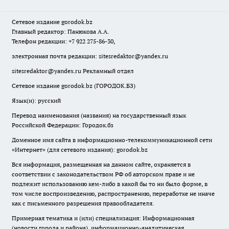
Сетевое издание
gorodok
.bz
Главный редактор: Панюкова А.А.
Телефон редакции: +7 922 275-86-30,
электронная почта редакции:
sitesredaktor@yandex.ru
sitesredaktor@yandex.ru
Рекламный отдел
Сетевое издание gorodok.bz (ГОРОДОК.БЗ)
Язык(и): русский
Перевод наименования (названия) на государственный язык
Российской Федерации: Городок.бз
Доменное имя сайта в информационно-телекоммуникационной сети
«Интернет» (для сетевого издания): gorodok.bz
Вся информация, размещенная на данном сайте, охраняется в
соответствии с законодательством РФ об авторском праве и не
подлежит использованию кем-либо в какой бы то ни было форме, в
том числе воспроизведению, распространению, переработке не иначе
как с письменного разрешения правообладателя.
Примерная тематика и (или) специализация: Информационная
(новости города и района), информационно-аналитическая,