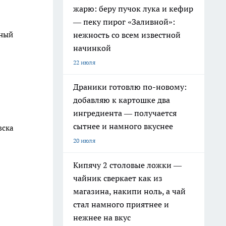
жарю: беру пучок лука и кефир
— пеку пирог «Заливной»:
тный
нежность со всем известной
начинкой
22 июля
Драники готовлю по-новому:
добавляю к картошке два
ингредиента — получается
сытнее и намного вкуснее
вска
20 июля
Кипячу 2 столовые ложки —
чайник сверкает как из
магазина, накипи ноль, а чай
стал намного приятнее и
нежнее на вкус