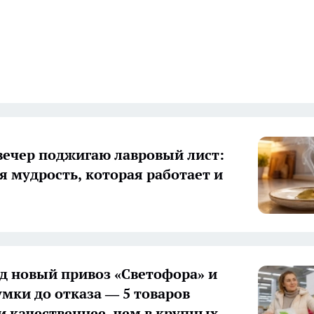
ечер поджигаю лавровый лист:
я мудрость, которая работает и
д новый привоз «Светофора» и
умки до отказа — 5 товаров
и качественнее, чем в крупных