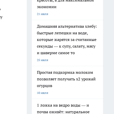
красоты, а для максимальной
экономии
о
21 июля
ну
Домашняя альтернатива хлебу:
быстрые лепешки на воде,
которые жарятся за считанные
секунды — к супу, салату, мясу
и шаверме самое то
25 июля
Простая подкормка молоком
позволяет получать х2 урожай
огурцов
10 июля
1 ложка на ведро воды — и
почва оживёт: натуральное