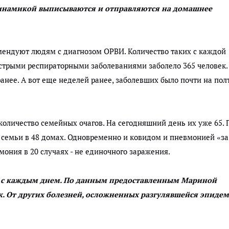
инамикой выписываются и отправляются на домашнее
омендуют людям с диагнозом ОРВИ. Количество таких с каждой
острыми респираторными заболеваниями заболело 365 человек.
анее. А вот еще неделей ранее, заболевших было почти на пол
и количество семейных очагов. На сегодняшний день их уже 65. 
в семьи в 48 домах. Одновременно и ковидом и пневмонией «за
ония в 20 случаях - не единочного заражения.
я с каждым днем. По данным предоставленным Мариной
к. От других болезней, осложненных разгулявшейся эпиде