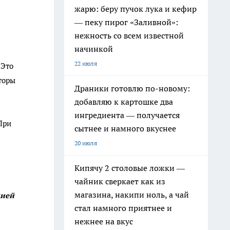
жарю: беру пучок лука и кефир
— пеку пирог «Заливной»:
нежность со всем известной
начинкой
22 июля
 Это
торы
Драники готовлю по-новому:
добавляю к картошке два
ингредиента — получается
При
сытнее и намного вкуснее
20 июля
Кипячу 2 столовые ложки —
чайник сверкает как из
магазина, накипи ноль, а чай
мией
стал намного приятнее и
нежнее на вкус