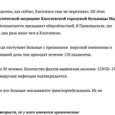
емии, как сейчас, Киселевск еще не переживал. Об этом
ктической медицине Киселевской городской больницы М
болеваемости превышает общеобластной. В Прокопьевске, где
в два раза ниже чем в Киселевске.
куда поступают больные с признаками вирусной пневмонии и
дняшний день там проходят лечение 150 пациентов.
о 30 человек. Количество фактов выявления наличия COVID–19
авирусная инфекция подтверждается.
 не все больные оказываются транспортабельными. Их не
озраста, те у кого имеются хронические