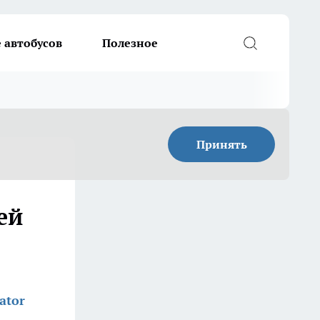
 автобусов
Полезное
Принять
ей
ator