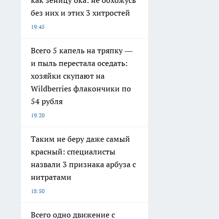
как зеницу ока: не обхожусь
без них и этих 3 хитростей
19:45
Всего 5 капель на тряпку —
и пыль перестала оседать:
хозяйки скупают на
Wildberries флакончики по
54 рубля
19:20
Таким не беру даже самый
красный: специалисты
назвали 3 признака арбуза с
нитратами
18:50
Всего одно движение с