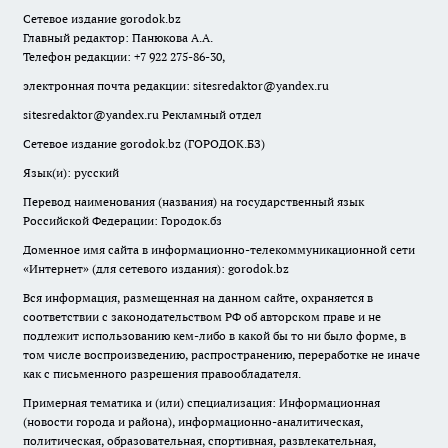
Сетевое издание
gorodok
.bz
Главный редактор: Панюкова А.А.
Телефон редакции: +7 922 275-86-30,
электронная почта редакции:
sitesredaktor@yandex.ru
sitesredaktor@yandex.ru
Рекламный отдел
Сетевое издание gorodok.bz (ГОРОДОК.БЗ)
Язык(и): русский
Перевод наименования (названия) на государственный язык
Российской Федерации: Городок.бз
Доменное имя сайта в информационно-телекоммуникационной сети
«Интернет» (для сетевого издания): gorodok.bz
Вся информация, размещенная на данном сайте, охраняется в
соответствии с законодательством РФ об авторском праве и не
подлежит использованию кем-либо в какой бы то ни было форме, в
том числе воспроизведению, распространению, переработке не иначе
как с письменного разрешения правообладателя.
Примерная тематика и (или) специализация: Информационная
(новости города и района), информационно-аналитическая,
политическая, образовательная, спортивная, развлекательная,