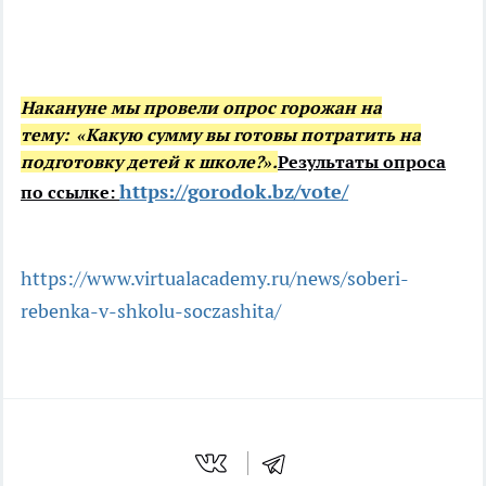
Накануне мы провели опрос горожан на
тему:
«Какую сумму вы готовы потратить на
подготовку детей к школе?».
Результаты опроса
https://gorodok.bz/vote/
по ссылке:
https://www.virtualacademy.ru/news/soberi-
rebenka-v-shkolu-soczashita/