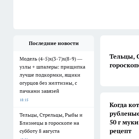
Последние новости
Тельцы, 
Модель (4-5)х(3-7)х(8-9) —
гороскопе
узлы + шпалеры: прищипка
лучше подкормки, ящики
огурцов без желтизны, с
пачками завязей
18:15
Когда ко
рубленые
Тельцы, Стрельцы, Рыбы и
50 г мук
Близнецы в гороскопе на
рецепт
субботу 8 августа