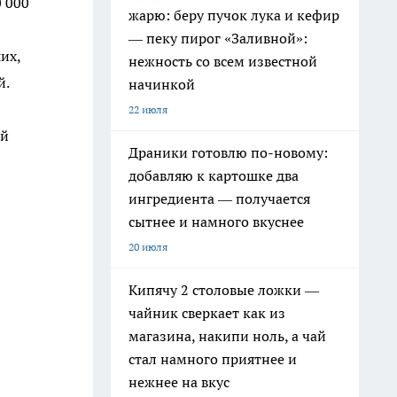
0 000
жарю: беру пучок лука и кефир
— пеку пирог «Заливной»:
их,
нежность со всем известной
й.
начинкой
22 июля
ей
Драники готовлю по-новому:
добавляю к картошке два
ингредиента — получается
сытнее и намного вкуснее
20 июля
Кипячу 2 столовые ложки —
чайник сверкает как из
магазина, накипи ноль, а чай
стал намного приятнее и
нежнее на вкус