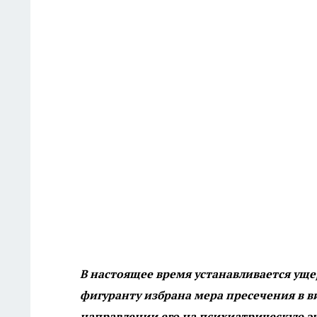
В настоящее время устанавливается ущ
фигуранту избрана мера пресечения в в
направлении его на психиатрическую эк