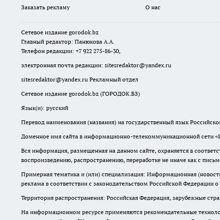
Заказать рекламу
О нас
Сетевое издание
gorodok
.bz
Главный редактор: Панюкова А.А.
Телефон редакции: +7 922 275-86-30,
электронная почта редакции:
sitesredaktor@yandex.ru
sitesredaktor@yandex.ru
Рекламный отдел
Сетевое издание gorodok.bz (ГОРОДОК.БЗ)
Язык(и): русский
Перевод наименования (названия) на государственный язык Российско
Доменное имя сайта в информационно-телекоммуникационной сети «Ин
Вся информация, размещенная на данном сайте, охраняется в соответс
воспроизведению, распространению, переработке не иначе как с пись
Примерная тематика и (или) специализация: Информационная (новости 
реклама в соответствии с законодательством Российской Федерации о
Территория распространения: Российская Федерация, зарубежные стр
На информационном ресурсе применяются рекомендательные технолог