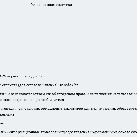
Редакционная политика
й Федерации: Городок.бз
тернет» (для сетевого издания): gorodok.bz
твии с законодательством РФ об авторском праве и не подлежит использовани
менного разрешения правообладателя.
города и района), информационно-аналитическая, политическая, образователь
 рекламе
аны
ии (информационные технологии предоставления информации на основе сбора