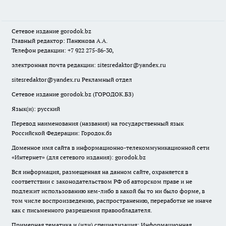
Сетевое издание
gorodok
.bz
Главный редактор: Панюкова А.А.
Телефон редакции: +7 922 275-86-30,
электронная почта редакции:
sitesredaktor@yandex.ru
sitesredaktor@yandex.ru
Рекламный отдел
Сетевое издание gorodok.bz (ГОРОДОК.БЗ)
Язык(и): русский
Перевод наименования (названия) на государственный язык
Российской Федерации: Городок.бз
Доменное имя сайта в информационно-телекоммуникационной сети
«Интернет» (для сетевого издания): gorodok.bz
Вся информация, размещенная на данном сайте, охраняется в
соответствии с законодательством РФ об авторском праве и не
подлежит использованию кем-либо в какой бы то ни было форме, в
том числе воспроизведению, распространению, переработке не иначе
как с письменного разрешения правообладателя.
Примерная тематика и (или) специализация: Информационная