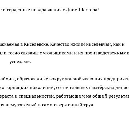
 и сердечные поздравления с Днём Шахтёра!
важаемая в Киселевске. Качество жизни киселевчан, как и
были тесно связаны с угольщиками и их производственным
успехами.
районы, образованные вокруг угледобывающих предприяти
ко горняцких поколений, сотни славных шахтёрских динас
раста и специальностей, работающим на общий результат
стоящему тяжёлый и самоотверженный труд.