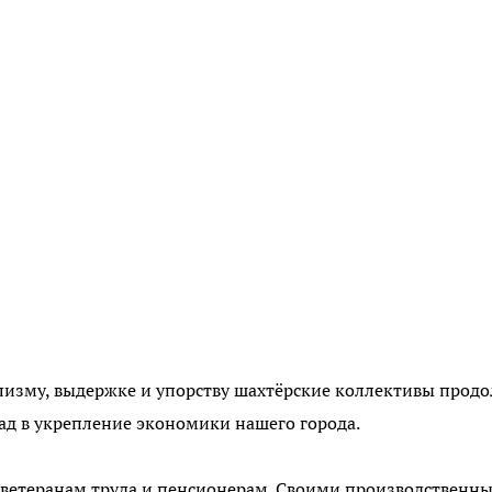
лизму, выдержке и упорству шахтёрские коллективы прод
ад в укрепление экономики нашего города.
– ветеранам труда и пенсионерам. Своими производственн