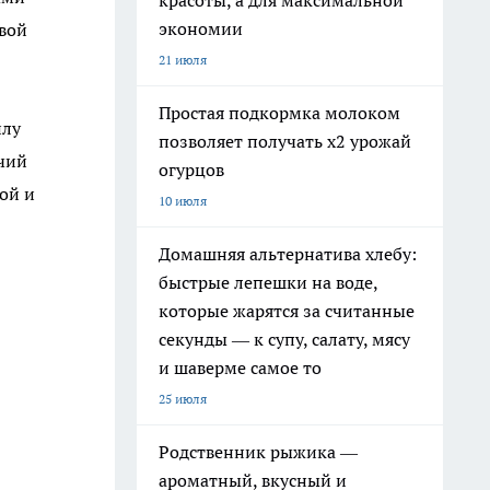
красоты, а для максимальной
экономии
овой
21 июля
Простая подкормка молоком
илу
позволяет получать х2 урожай
очий
огурцов
ой и
10 июля
Домашняя альтернатива хлебу:
быстрые лепешки на воде,
которые жарятся за считанные
секунды — к супу, салату, мясу
и шаверме самое то
25 июля
Родственник рыжика —
ароматный, вкусный и