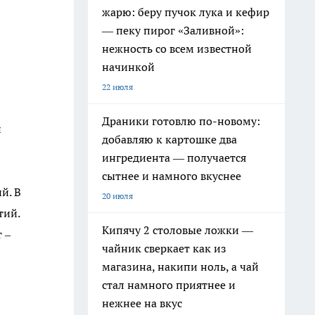
жарю: беру пучок лука и кефир
— пеку пирог «Заливной»:
нежность со всем известной
начинкой
22 июля
Драники готовлю по-новому:
и
добавляю к картошке два
ингредиента — получается
сытнее и намного вкуснее
й. В
20 июля
тий.
Кипячу 2 столовые ложки —
 –
чайник сверкает как из
магазина, накипи ноль, а чай
стал намного приятнее и
нежнее на вкус