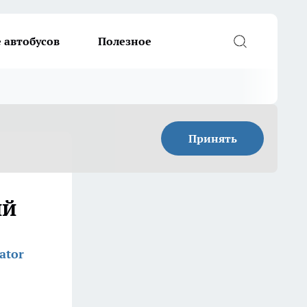
 автобусов
Полезное
Принять
ий
ator